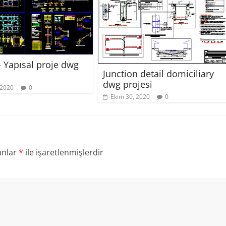
 Yapısal proje dwg
Junction detail domiciliary
dwg projesi
 2020
0
Ekim 30, 2020
0
anlar
*
ile işaretlenmişlerdir