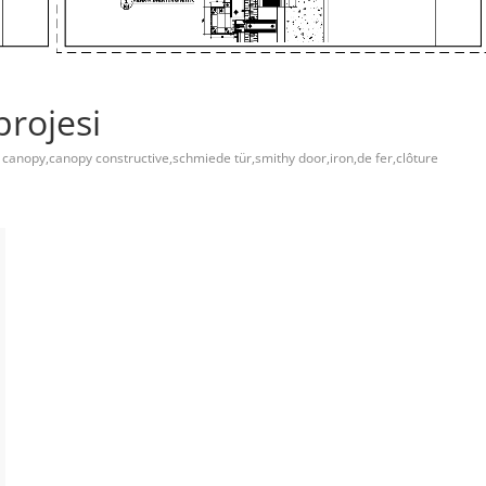
projesi
s canopy,canopy constructive,schmiede tür,smithy door,iron,de fer,clôture