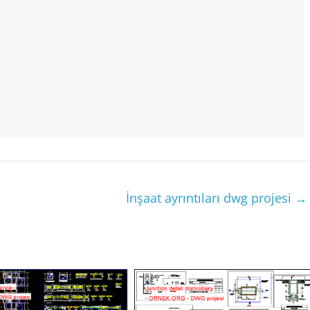
i
İnşaat ayrıntıları dwg projesi
→