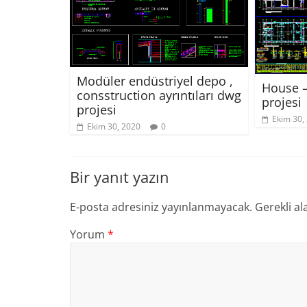
Modüler endüstriyel depo ,
House –
consstruction ayrıntıları dwg
projesi
projesi
Ekim 30,
Ekim 30, 2020
0
Bir yanıt yazın
E-posta adresiniz yayınlanmayacak.
Gerekli al
Yorum
*