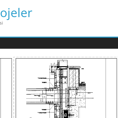
ojeler
si