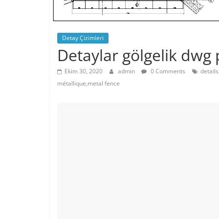
Detay Çizimleri
Detaylar gölgelik dwg 
Ekim 30, 2020
admin
0 Comments
detail
métallique,metal fence