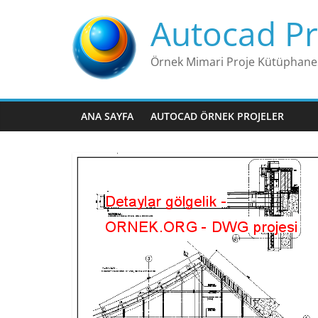
Skip
Autocad Pr
to
content
Örnek Mimari Proje Kütüphane
ANA SAYFA
AUTOCAD ÖRNEK PROJELER