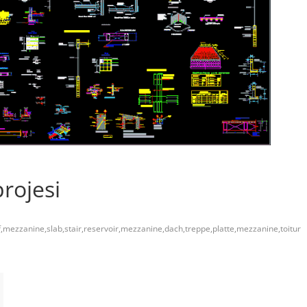
projesi
of,mezzanine,slab,stair,reservoir,mezzanine,dach,treppe,platte,mezzanine,toitur