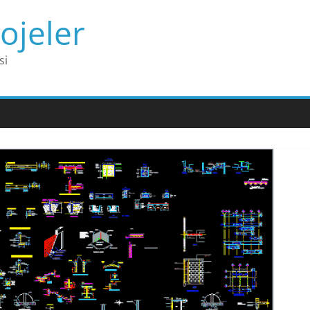
ojeler
si