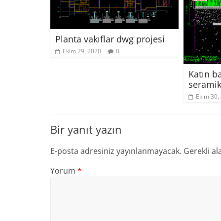
Planta vakıflar dwg projesi
Ekim 29, 2020
0
Katın ba
seramik
Ekim 30,
Bir yanıt yazın
E-posta adresiniz yayınlanmayacak.
Gerekli al
Yorum
*