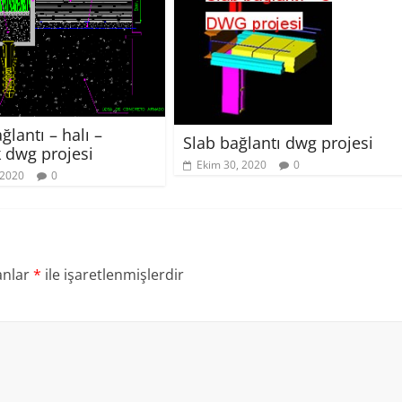
ğlantı – halı –
Slab bağlantı dwg projesi
 dwg projesi
Ekim 30, 2020
0
 2020
0
anlar
*
ile işaretlenmişlerdir