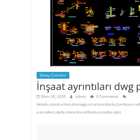
Detay Çizimleri
İnşaat ayrıntıları dwg 
Ekim 30, 2020
admin
0 Comments
details,construction,drainage,structure,blocks,furniture,ro
e,escaliers,dalle,mezanino,telhado,escadas,lajes