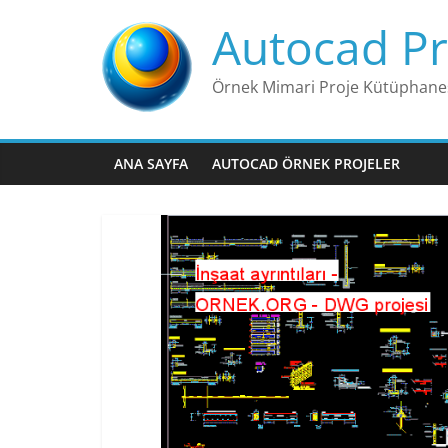
Skip
Autocad Pr
to
content
Örnek Mimari Proje Kütüphane
ANA SAYFA
AUTOCAD ÖRNEK PROJELER