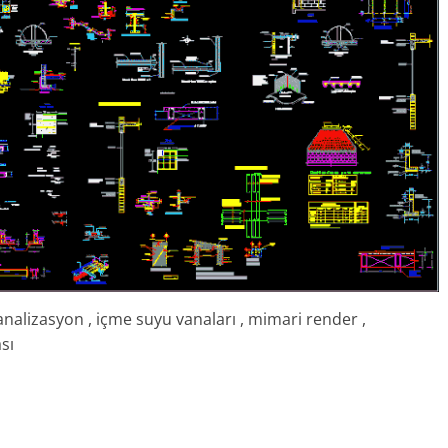
 kanalizasyon , içme suyu vanaları , mimari render ,
sı