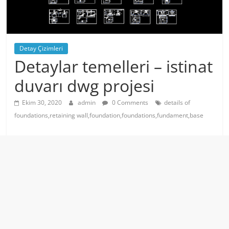
Detay Çizimleri
Detaylar temelleri – istinat
duvarı dwg projesi
Ekim 30, 2020
admin
0 Comments
details of
foundations,retaining wall,foundation,foundations,fundament,base