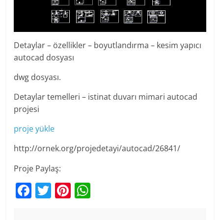
Detaylar – özellikler – boyutlandırma – kesim yapıcı
autocad dosyası
dwg dosyası.
Detaylar temelleri – istinat duvarı mimari autocad
projesi
proje yükle
http://ornek.org/projedetayi/autocad/26841/
Proje Paylaş:
F
T
Pi
W
a
w
nt
h