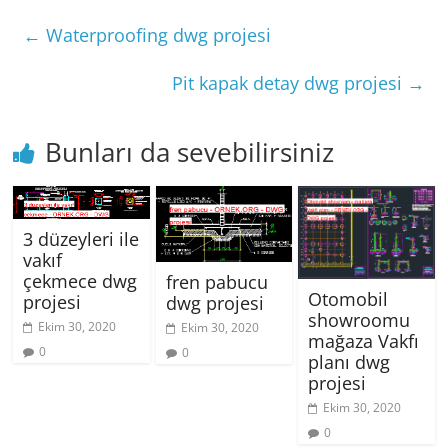
←
Waterproofing dwg projesi
Pit kapak detay dwg projesi
→
Bunları da sevebilirsiniz
3 düzeyleri ile
vakıf
çekmece dwg
fren pabucu
Otomobil
projesi
dwg projesi
showroomu
Ekim 30, 2020
Ekim 30, 2020
mağaza Vakfı
0
0
planı dwg
projesi
Ekim 30, 2020
0