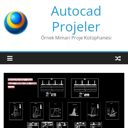
Skip
Autocad
to
content
Projeler
Örnek Mimari Proje Kütüphanesi