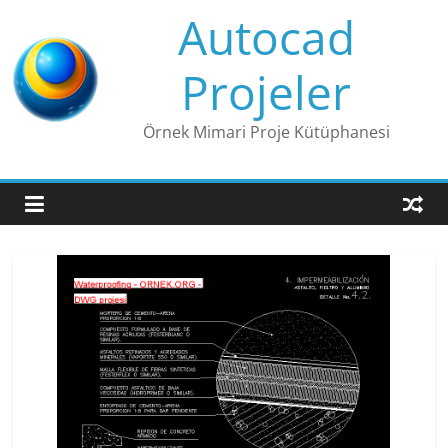
Skip
Autocad
to
content
Projeler
Örnek Mimari Proje Kütüphanesi