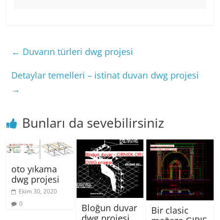
←
Duvarın türleri dwg projesi
Detaylar temelleri – istinat duvarı dwg projesi
→
Bunları da sevebilirsiniz
oto yıkama
dwg projesi
Ekim 30, 2020
0
Bloğun duvar
Bir clasic
dwg projesi