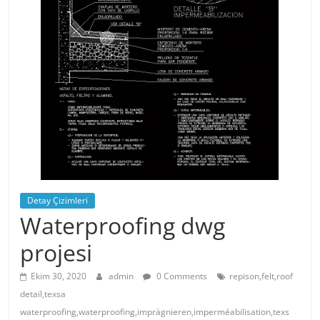
Detay Çizimleri
Waterproofing dwg
projesi
Ekim 30, 2020
admin
0 Comments
repison,felt,roof
detail,texsa
waterproofing,waterproofing,imprägnieren,imperméabilisation,texs