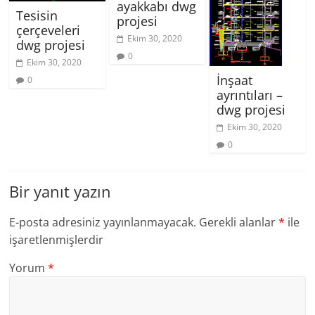
ayakkabı dwg
Tesisin
projesi
çerçeveleri
Ekim 30, 2020
dwg projesi
0
Ekim 30, 2020
İnşaat
0
ayrıntıları –
dwg projesi
Ekim 30, 2020
0
Bir yanıt yazın
E-posta adresiniz yayınlanmayacak.
Gerekli alanlar
*
ile
işaretlenmişlerdir
Yorum
*