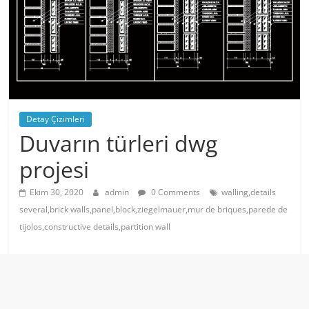
Detay Çizimleri
Duvarın türleri dwg
projesi
Ekim 30, 2020
admin
0 Comments
walling,details
several,brick walls,panel,block,ziegelmauer,mur de briques,parede de
tijolos,constructive details,partition wall