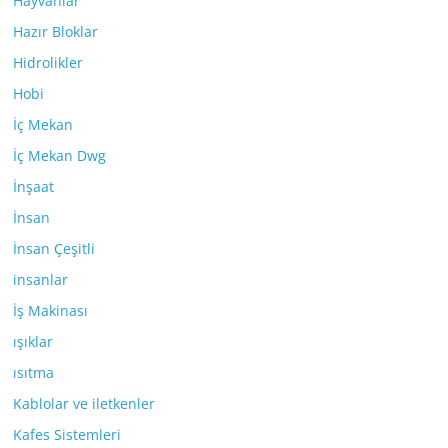
Hayvanlar
Hazır Bloklar
Hidrolikler
Hobi
İç Mekan
İç Mekan Dwg
İnşaat
İnsan
İnsan Çeşitli
insanlar
İş Makinası
ışıklar
ısıtma
Kablolar ve iletkenler
Kafes Sistemleri