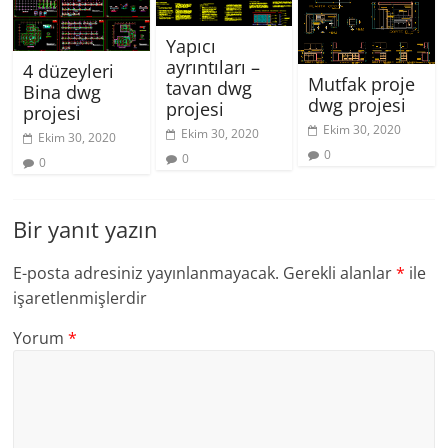
Yapıcı
ayrıntıları –
4 düzeyleri
Mutfak proje
tavan dwg
Bina dwg
dwg projesi
projesi
projesi
Ekim 30, 2020
Ekim 30, 2020
Ekim 30, 2020
0
0
0
Bir yanıt yazın
E-posta adresiniz yayınlanmayacak.
Gerekli alanlar
*
ile
işaretlenmişlerdir
Yorum
*