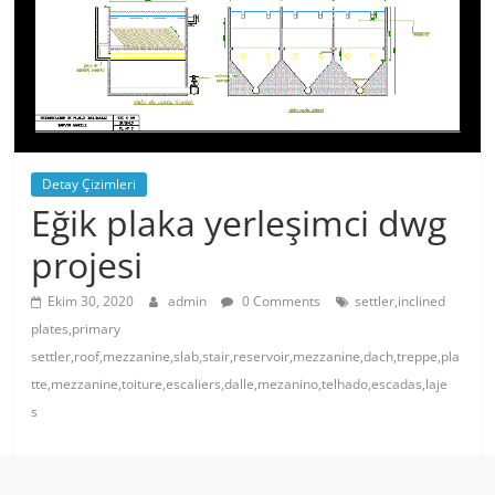
Detay Çizimleri
Eğik plaka yerleşimci dwg
projesi
Ekim 30, 2020
admin
0 Comments
settler,inclined
plates,primary
settler,roof,mezzanine,slab,stair,reservoir,mezzanine,dach,treppe,pla
tte,mezzanine,toiture,escaliers,dalle,mezanino,telhado,escadas,laje
s