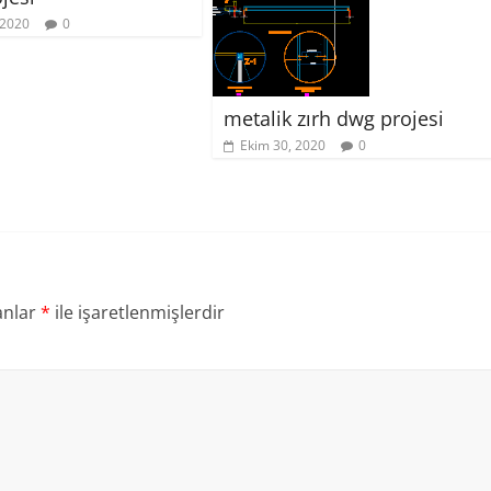
 2020
0
metalik zırh dwg projesi
Ekim 30, 2020
0
anlar
*
ile işaretlenmişlerdir