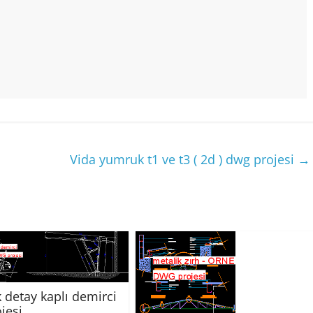
Vida yumruk t1 ve t3 ( 2d ) dwg projesi
→
 detay kaplı demirci
jesi