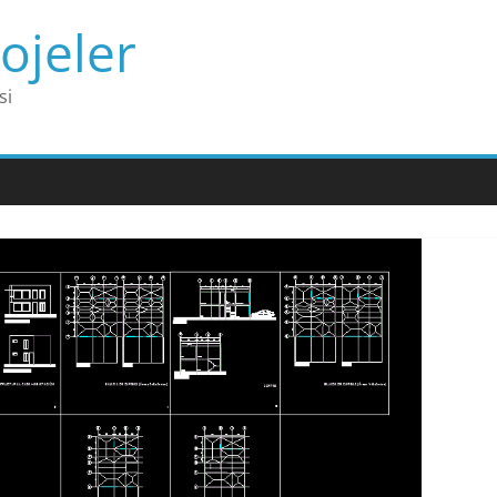
ojeler
si