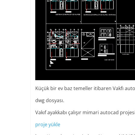
Küçük bir ev baz temeller itibaren Vakfı aut
dwg dosyası.
Vakıf ayakkabı çalışır mimari autocad projes
proje yükle