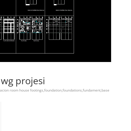
dwg projesi
acion room house footings,foundation,foundations,fundament,base