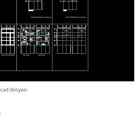
ocad dosyası
i