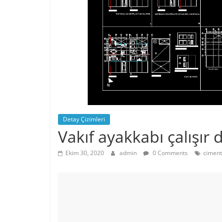
Detay Çizimleri
Vakıf ayakkabı çalışır 
Ekim 30, 2020
admin
0 Comments
ciment