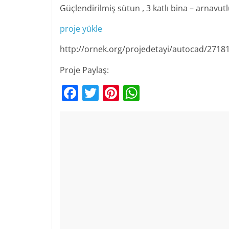
Güçlendirilmiş sütun , 3 katlı bina – arnavu
proje yükle
http://ornek.org/projedetayi/autocad/2718
Proje Paylaş:
F
T
Pi
W
a
w
nt
h
c
itt
er
at
e
er
e
s
b
st
A
o
p
o
p
k