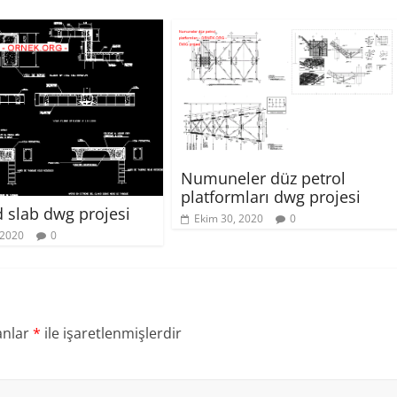
Numuneler düz petrol
platformları dwg projesi
d slab dwg projesi
Ekim 30, 2020
0
 2020
0
anlar
*
ile işaretlenmişlerdir