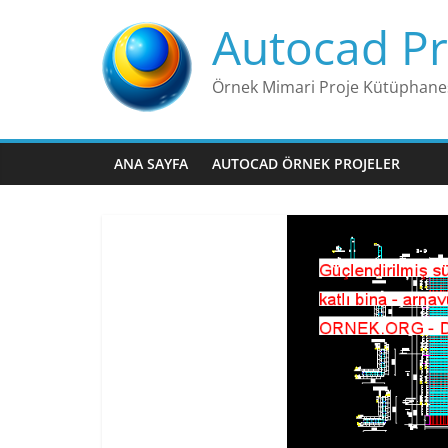
Skip
Autocad Pr
to
content
Örnek Mimari Proje Kütüphane
ANA SAYFA
AUTOCAD ÖRNEK PROJELER