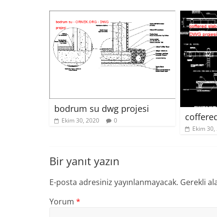
bodrum su dwg projesi
coffere
Ekim 30, 2020
0
Ekim 30,
Bir yanıt yazın
E-posta adresiniz yayınlanmayacak.
Gerekli al
Yorum
*