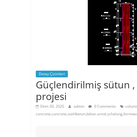
Detay Çizimleri
Güçlendirilmiş sütun ,
projesi
Ekim 30, 2020
admin
0 Comments
column
concrete,concrete,stahlbeton,béton armé,schalung,formwo