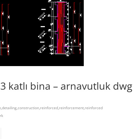
 3 katlı bina – arnavutluk dwg
,detailing,construction,reinforced,reinforcement,reinforced
rk