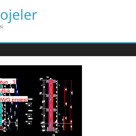
ojeler
si