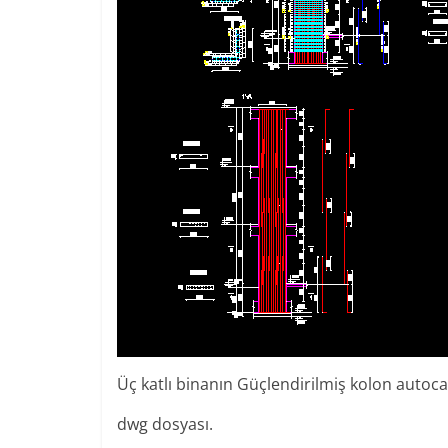
Üç katlı binanın Güçlendirilmiş kolon autoc
dwg dosyası.