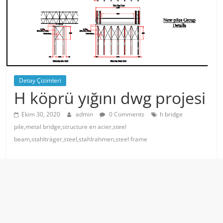
Detay Çizimleri
H köprü yığını dwg projesi
Ekim 30, 2020
admin
0 Comments
h bridge
pile,metal bridge,structure en acier,steel
beam,stahlträger,steel,stahlrahmen,steel frame