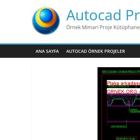
Skip
Autocad Pr
to
content
Örnek Mimari Proje Kütüphane
ANA SAYFA
AUTOCAD ÖRNEK PROJELER