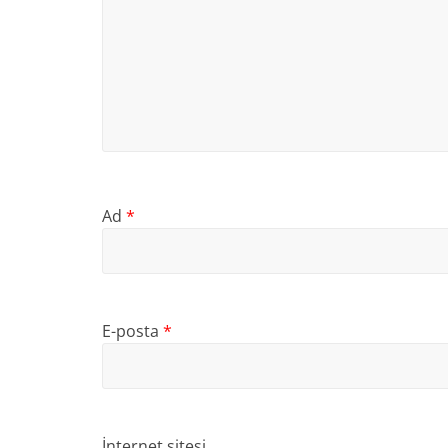
Ad
*
E-posta
*
İnternet sitesi