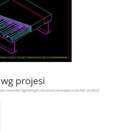
dwg projesi
late coworker,lightweight structure,alveoplaca,leichte struktur