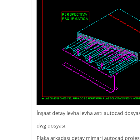
İnşaat detay levha levha astı autocad dosyas
dwg dosyası.
Plaka arkadaşı detay mimari autocad projes