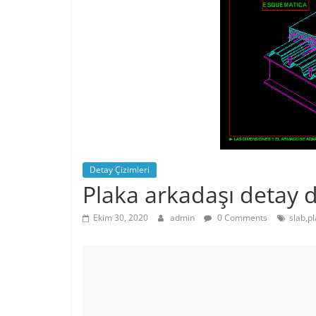
Detay Çizimleri
Plaka arkadaşı detay 
Ekim 30, 2020
admin
0 Comments
slab,p