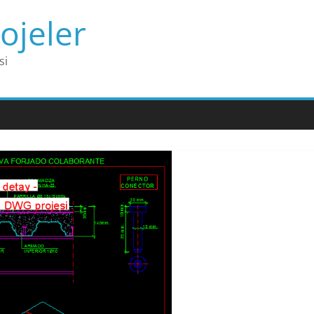
ojeler
si