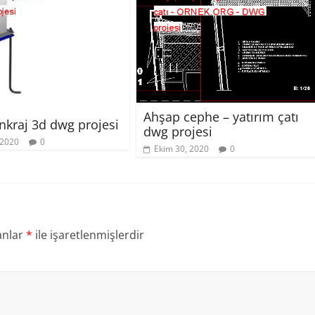
Ahşap cephe – yatırım çatı
nkraj 3d dwg projesi
dwg projesi
 2020
0
Ekim 30, 2020
0
anlar
*
ile işaretlenmişlerdir