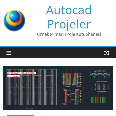
Skip
Autocad
to
content
Projeler
Örnek Mimari Proje Kütüphanesi