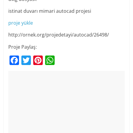
istinat duvarı mimari autocad projesi
proje yükle
http://ornek.org/projedetayi/autocad/26498/
Proje Paylaş:
F
T
Pi
W
a
w
nt
h
c
itt
er
at
e
er
e
s
b
st
A
o
p
o
p
k