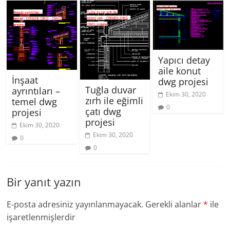
Yapıcı detay
aile konut
İnşaat
dwg projesi
Tuğla duvar
ayrıntıları –
Ekim 30, 2020
zırh ile eğimli
temel dwg
0
çatı dwg
projesi
projesi
Ekim 30, 2020
Ekim 30, 2020
0
0
Bir yanıt yazın
E-posta adresiniz yayınlanmayacak.
Gerekli alanlar
*
ile
işaretlenmişlerdir