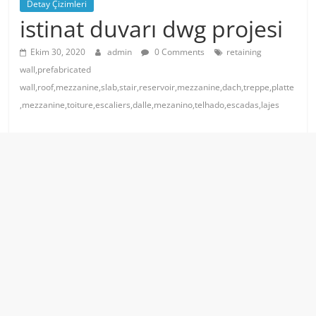
Detay Çizimleri
istinat duvarı dwg projesi
Ekim 30, 2020
admin
0 Comments
retaining
wall,prefabricated
wall,roof,mezzanine,slab,stair,reservoir,mezzanine,dach,treppe,platte
,mezzanine,toiture,escaliers,dalle,mezanino,telhado,escadas,lajes