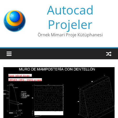
Skip
Autocad
to
content
Projeler
Örnek Mimari Proje Kütüphanesi