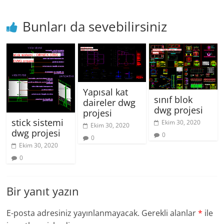
Bunları da sevebilirsiniz
Yapısal kat
sınıf blok
daireler dwg
dwg projesi
projesi
stick sistemi
Ekim 30, 2020
Ekim 30, 2020
dwg projesi
0
0
Ekim 30, 2020
0
Bir yanıt yazın
E-posta adresiniz yayınlanmayacak.
Gerekli alanlar
*
ile