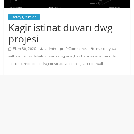
Detay Çizimleri
Kagir istinat duvarı dwg
projesi
Ekim 30, 2020
admin
0 Comments
masonry wall
with dentellon,details,stone walls,panel,block,steinmauer,mur de
pierre,parede de pedra,constructive details,partition wall