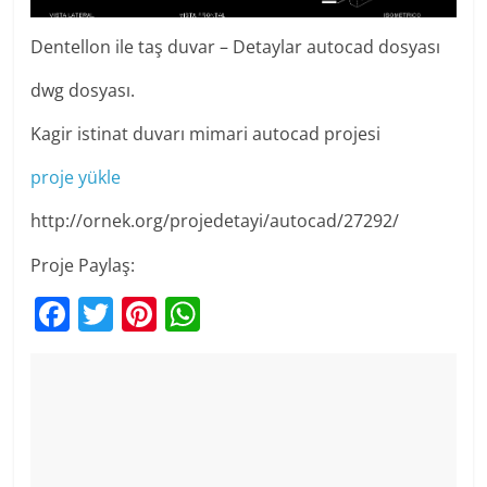
Dentellon ile taş duvar – Detaylar autocad dosyası
dwg dosyası.
Kagir istinat duvarı mimari autocad projesi
proje yükle
http://ornek.org/projedetayi/autocad/27292/
Proje Paylaş:
F
T
Pi
W
a
w
nt
h
c
itt
er
at
e
er
e
s
b
st
A