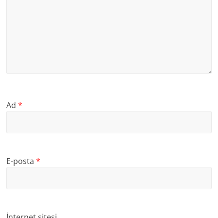
Ad
*
E-posta
*
İnternet sitesi