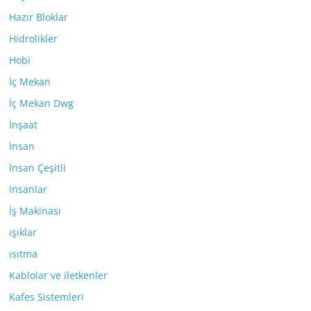
Hazır Bloklar
Hidrolikler
Hobi
İç Mekan
İç Mekan Dwg
İnşaat
İnsan
İnsan Çeşitli
insanlar
İş Makinası
ışıklar
ısıtma
Kablolar ve iletkenler
Kafes Sistemleri