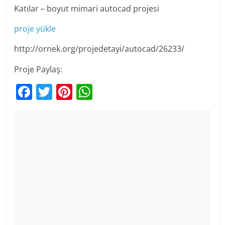
Katılar – boyut mimari autocad projesi
proje yükle
http://ornek.org/projedetayi/autocad/26233/
Proje Paylaş:
F
T
Pi
W
a
w
nt
h
c
itt
er
at
e
er
e
s
b
st
A
o
p
o
p
k