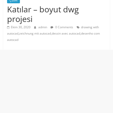
Çizim
Katılar – boyut dwg
projesi
Ekim 30, 2020
admin
0 Comments
drawing with
autocad,zeichnung mit autocad,dessin avec autocad,desenho com
autocad