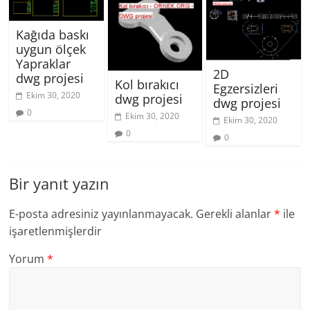
Kağıda baskı
uygun ölçek
Yapraklar
2D
dwg projesi
Kol bırakıcı
Egzersizleri
Ekim 30, 2020
dwg projesi
dwg projesi
0
Ekim 30, 2020
Ekim 30, 2020
0
0
Bir yanıt yazın
E-posta adresiniz yayınlanmayacak.
Gerekli alanlar
*
ile
işaretlenmişlerdir
Yorum
*