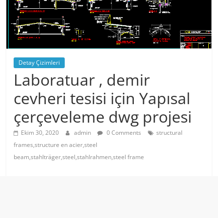
Detay Çizimleri
Laboratuar , demir
cevheri tesisi için Yapısal
çerçeveleme dwg projesi
Ekim 30, 2020
admin
0 Comments
structural
frames,structure en acier,steel
beam,stahlträger,steel,stahlrahmen,steel frame