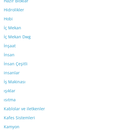
Hazır Bloklar
Hidrolikler
Hobi
İç Mekan
İç Mekan Dwg
İnşaat
İnsan
İnsan Çeşitli
insanlar
İş Makinası
ışıklar
ısıtma
Kablolar ve iletkenler
Kafes Sistemleri
Kamyon