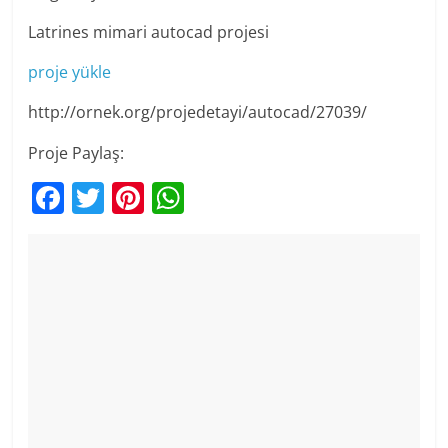
Latrines mimari autocad projesi
proje yükle
http://ornek.org/projedetayi/autocad/27039/
Proje Paylaş:
F
T
Pi
W
a
w
nt
h
c
itt
er
at
e
er
e
s
b
st
A
o
p
o
p
k