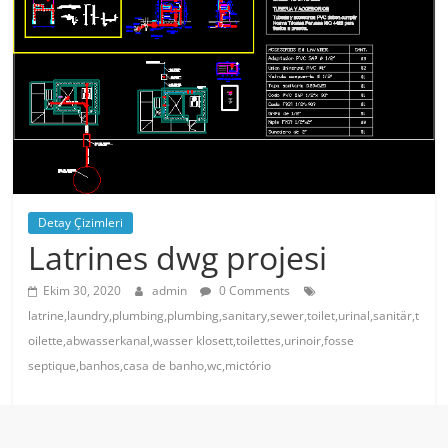
Detay Çizimleri
Latrines dwg projesi
Ekim 30, 2020
admin
0 Comments
latrine,laundry,plumbing,plumbing,sanitary,sewer,toilet,urinal,sanitär,t
oilette,abwasserkanal,wasser klosett,toilettes,urinoir,fosse
septique,banhos,casa de banho,wc,mictório