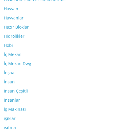
Hayvan
Hayvanlar
Hazır Bloklar
Hidrolikler
Hobi
İç Mekan
İç Mekan Dwg
İnşaat
İnsan
İnsan Çeşitli
insanlar
İş Makinası
ışıklar
ısıtma