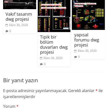
Vakıf tasarım
dwg projesi
Ekim 30, 2020
0
yapısal
Tipik bir
forumu dwg
bölüm
projesi
duvarları dwg
Ekim 30, 2020
projesi
0
Ekim 30, 2020
0
Bir yanıt yazın
E-posta adresiniz yayınlanmayacak.
Gerekli alanlar
*
ile
işaretlenmişlerdir
Yorum
*