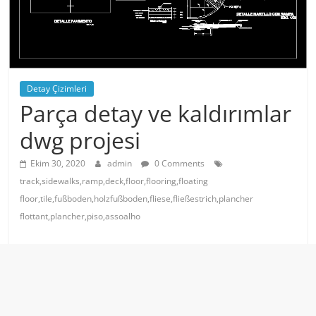
Detay Çizimleri
Parça detay ve kaldırımlar
dwg projesi
Ekim 30, 2020
admin
0 Comments
track,sidewalks,ramp,deck,floor,flooring,floating
floor,tile,fußboden,holzfußboden,fliese,fließestrich,plancher
flottant,plancher,piso,assoalho