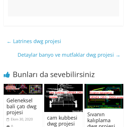
←
Latrines dwg projesi
Detaylar banyo ve mutfaklar dwg projesi
→
Bunları da sevebilirsiniz
Geleneksel
bali çatı dwg
projesi
Sıvanın
cam kubbesi
Ekim 30, 2020
kalıplama
dwg projesi
dwg projesi
0