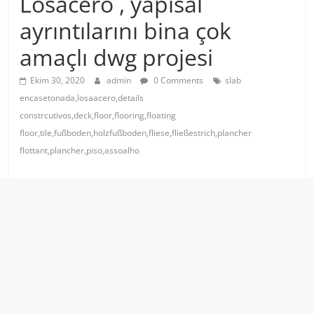
Losacero , yapısal
ayrıntılarını bina çok
amaçlı dwg projesi
Ekim 30, 2020
admin
0 Comments
slab
encasetonada,losaacero,details
constrcutivos,deck,floor,flooring,floating
floor,tile,fußboden,holzfußboden,fliese,fließestrich,plancher
flottant,plancher,piso,assoalho