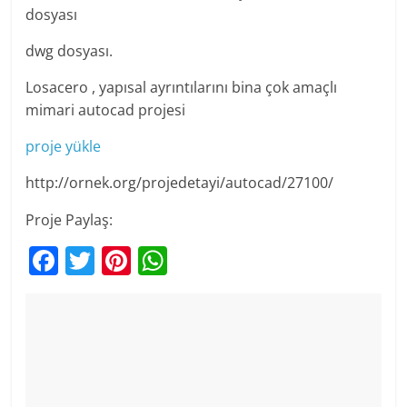
dosyası
dwg dosyası.
Losacero , yapısal ayrıntılarını bina çok amaçlı
mimari autocad projesi
proje yükle
http://ornek.org/projedetayi/autocad/27100/
Proje Paylaş:
F
T
Pi
W
a
w
nt
h
c
itt
er
at
e
er
e
s
b
st
A
o
p