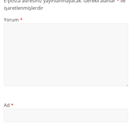
E-posta adresiniz yayınlanmayacak.
Gerekli alanlar
*
ile
işaretlenmişlerdir
Yorum
*
Ad
*