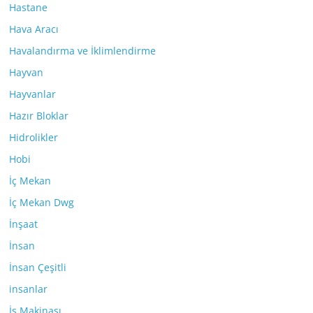
Hastane
Hava Aracı
Havalandırma ve İklimlendirme
Hayvan
Hayvanlar
Hazır Bloklar
Hidrolikler
Hobi
İç Mekan
İç Mekan Dwg
İnşaat
İnsan
İnsan Çeşitli
insanlar
İş Makinası