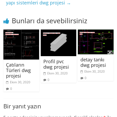
yapı sistemleri dwg projesi
→
Bunları da sevebilirsiniz
detay tankı
Profil pvc
Çatıların
dwg projesi
dwg projesi
Türleri dwg
Ekim 30, 2020
Ekim 30, 2020
projesi
0
0
Ekim 30, 2020
0
Bir yanıt yazın