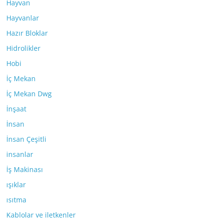
Hayvan
Hayvanlar
Hazır Bloklar
Hidrolikler
Hobi
İç Mekan
İç Mekan Dwg
İnşaat
İnsan
İnsan Çeşitli
insanlar
İş Makinası
ışıklar
ısıtma
Kablolar ve iletkenler