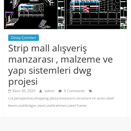
Detay Çizimleri
Strip mall alışveriş
manzarası , malzeme ve
yapı sistemleri dwg
projesi
Ekim 30, 2020
admin
0 Comments
cut,perspective,shopping plaza,losaacero,structure en acier,steel
beam,stahlträger,steel,stahlrahmen,steel frame