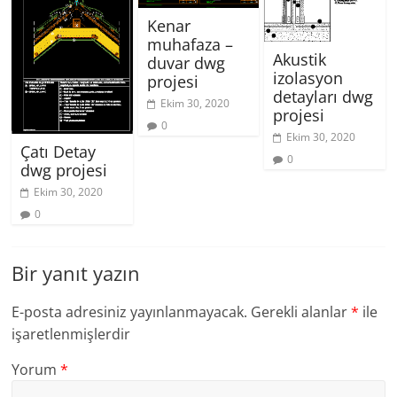
Kenar
muhafaza –
Akustik
duvar dwg
izolasyon
projesi
detayları dwg
Ekim 30, 2020
projesi
0
Ekim 30, 2020
Çatı Detay
0
dwg projesi
Ekim 30, 2020
0
Bir yanıt yazın
E-posta adresiniz yayınlanmayacak.
Gerekli alanlar
*
ile
işaretlenmişlerdir
Yorum
*