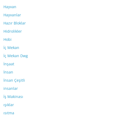
Hayvan
Hayvanlar
Hazır Bloklar
Hidrolikler
Hobi
İç Mekan
İç Mekan Dwg
İnşaat
İnsan
İnsan Çeşitli
insanlar
İş Makinası
ışıklar
ısıtma