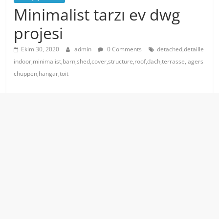
Minimalist tarzı ev dwg
projesi
Ekim 30, 2020
admin
0 Comments
detached,detaille
indoor,minimalist,barn,shed,cover,structure,roof,dach,terrasse,lagers
chuppen,hangar,toit