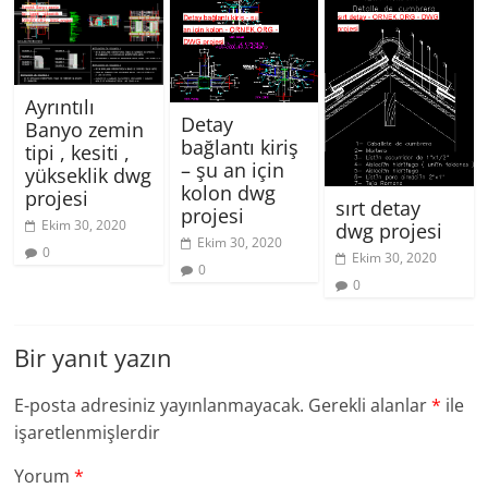
Ayrıntılı
Detay
Banyo zemin
bağlantı kiriş
tipi , kesiti ,
– şu an için
yükseklik dwg
kolon dwg
projesi
sırt detay
projesi
Ekim 30, 2020
dwg projesi
Ekim 30, 2020
0
Ekim 30, 2020
0
0
Bir yanıt yazın
E-posta adresiniz yayınlanmayacak.
Gerekli alanlar
*
ile
işaretlenmişlerdir
Yorum
*