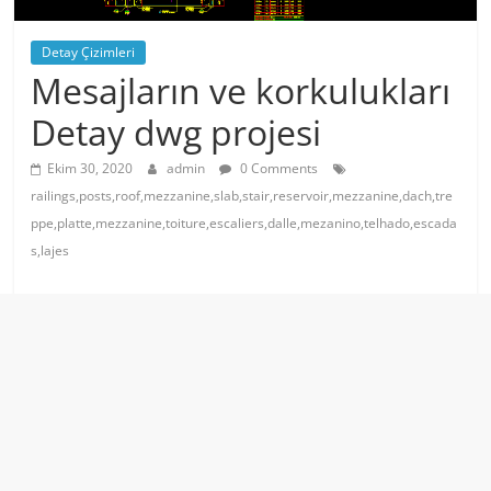
Detay Çizimleri
Mesajların ve korkulukları
Detay dwg projesi
Ekim 30, 2020
admin
0 Comments
railings,posts,roof,mezzanine,slab,stair,reservoir,mezzanine,dach,tre
ppe,platte,mezzanine,toiture,escaliers,dalle,mezanino,telhado,escada
s,lajes