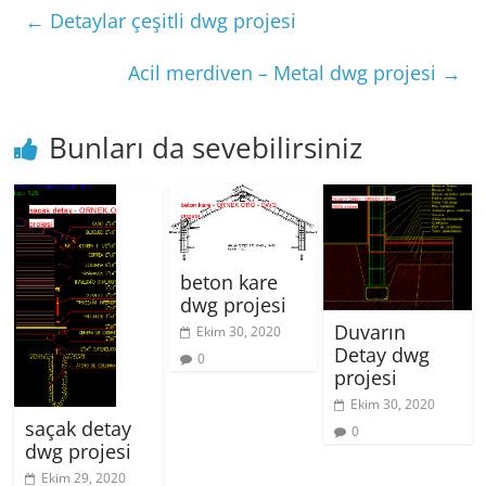
←
Detaylar çeşitli dwg projesi
Acil merdiven – Metal dwg projesi
→
Bunları da sevebilirsiniz
beton kare
dwg projesi
Duvarın
Ekim 30, 2020
Detay dwg
0
projesi
Ekim 30, 2020
saçak detay
0
dwg projesi
Ekim 29, 2020