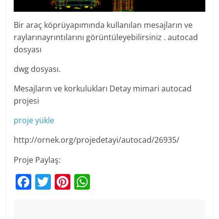
Bir araç köprüyapımında kullanılan mesajların ve
raylarınayrıntılarını görüntüleyebilirsiniz . autocad
dosyası
dwg dosyası.
Mesajların ve korkulukları Detay mimari autocad
projesi
proje yükle
http://ornek.org/projedetayi/autocad/26935/
Proje Paylaş:
F
T
Pi
W
a
w
nt
h
c
itt
er
at