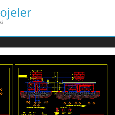
ojeler
si