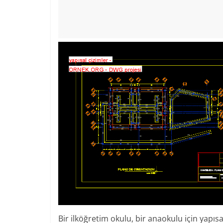
Bir ilköğretim okulu, bir anaokulu için yapıs