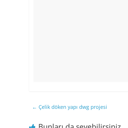
k
←
Çelik döken yapı dwg projesi
Bunları da sevebilirsiniz