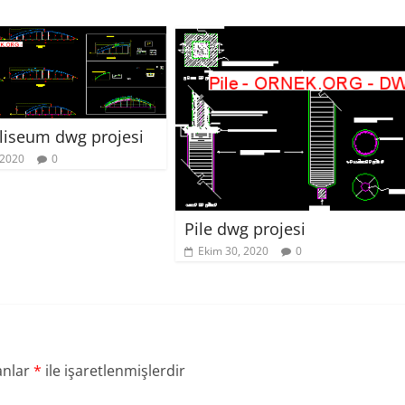
oliseum dwg projesi
 2020
0
Pile dwg projesi
Ekim 30, 2020
0
anlar
*
ile işaretlenmişlerdir