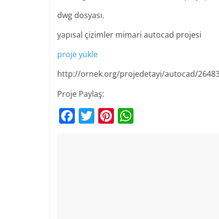
dwg dosyası.
yapısal çizimler mimari autocad projesi
proje yükle
http://ornek.org/projedetayi/autocad/2648
Proje Paylaş:
F
T
Pi
W
a
w
nt
h
c
itt
er
at
e
er
e
s
b
st
A
o
p
o
p