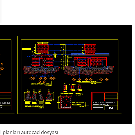
al planları autocad dosyası