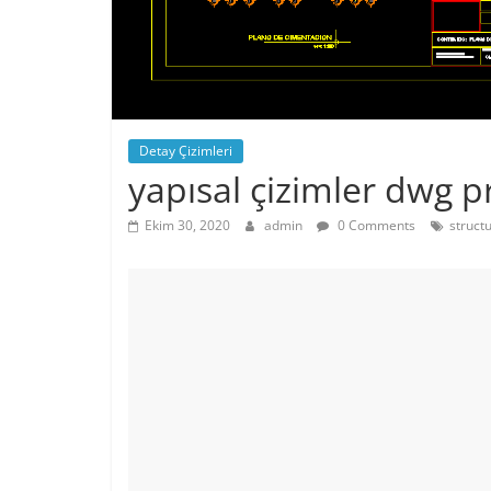
Detay Çizimleri
yapısal çizimler dwg p
Ekim 30, 2020
admin
0 Comments
struct