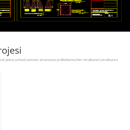
rojesi
ural plans,school,seismic structures,erdbebensicher strukturen,strukturen