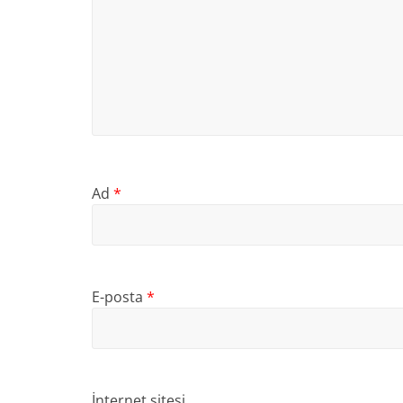
Ad
*
E-posta
*
İnternet sitesi