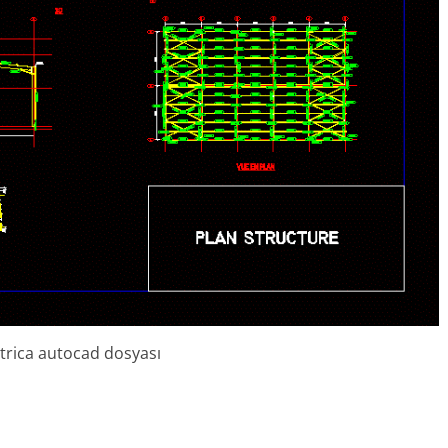
etrica autocad dosyası