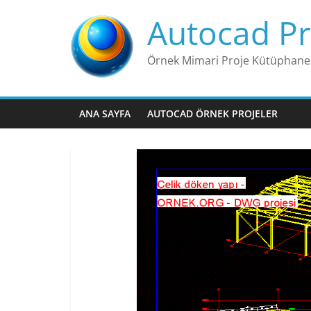
Skip
Autocad Pr
to
content
Örnek Mimari Proje Kütüphane
ANA SAYFA
AUTOCAD ÖRNEK PROJELER