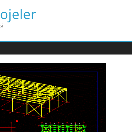
ojeler
si