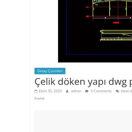
Detay Çizimleri
Çelik döken yapı dwg 
Ekim 30, 2020
admin
0 Comments
steel 
frame