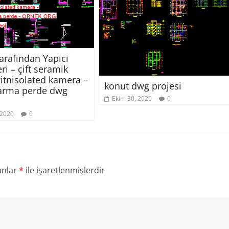
arafından Yapıcı
ri – çift seramik
itnisolated kamera –
konut dwg projesi
arma perde dwg
Ekim 30, 2020
0
 2020
0
anlar
*
ile işaretlenmişlerdir