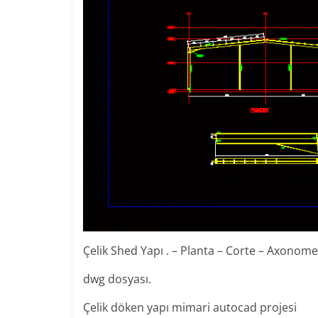
Çelik Shed Yapı . – Planta – Corte – Axonom
dwg dosyası.
Çelik döken yapı mimari autocad projesi