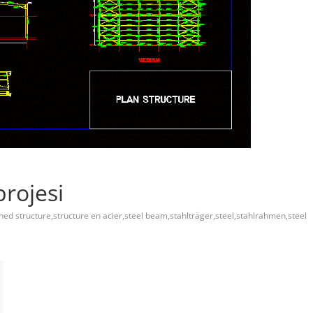
projesi
shed structure,structure en acier,steel beam,stahlträger,steel,stahlrahmen,steel