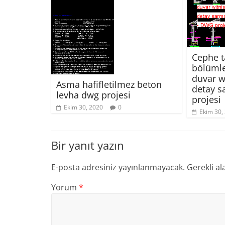
Cephe t
bölümle
duvar w
Asma hafifletilmez beton
detay s
levha dwg projesi
projesi
Ekim 30, 2020
0
Ekim 30,
Bir yanıt yazın
E-posta adresiniz yayınlanmayacak.
Gerekli al
Yorum
*