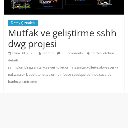
Detay Çizimleri
Mutfak ve geliştirme sshh
dwg projesi
Ekim 30, 2020
admin
0 Comments
cortes,kitchen
details
sshh,plumbing,sanitary,sewer,toilet,urinal,sanitär,toilette,abwasserka
nal,wasser klosett,toilettes,urinoir,fosse septique,banhos,casa de
banho,wc,mictório