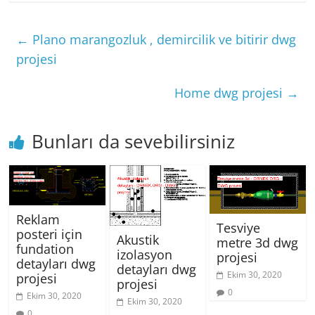
←
Plano marangozluk , demircilik ve bitirir dwg
projesi
Home dwg projesi
→
Bunları da sevebilirsiniz
Reklam
Tesviye
posteri için
Akustik
metre 3d dwg
fundation
izolasyon
projesi
detayları dwg
detayları dwg
Ekim 30, 2020
projesi
projesi
0
Ekim 30, 2020
Ekim 30, 2020
0