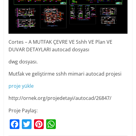
Cortes – A MUTFAK ÇEVRE VE Sshh VE Plan VE
DUVAR DETAYLARI autocad dosyası
dwg dosyası.
Mutfak ve geliştirme sshh mimari autocad projesi
proje yükle
http://ornek.org/projedetayi/autocad/26847/
Proje Paylaş:
F
T
Pi
W
a
w
nt
h