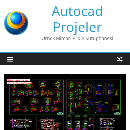
Skip
Autocad
to
content
Projeler
Örnek Mimari Proje Kütüphanesi