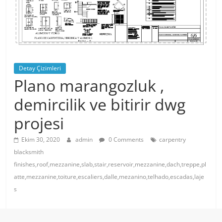
Detay Çizimleri
Plano marangozluk ,
demircilik ve bitirir dwg
projesi
Ekim 30, 2020
admin
0 Comments
carpentry
blacksmith
finishes,roof,mezzanine,slab,stair,reservoir,mezzanine,dach,treppe,pl
atte,mezzanine,toiture,escaliers,dalle,mezanino,telhado,escadas,laje
s