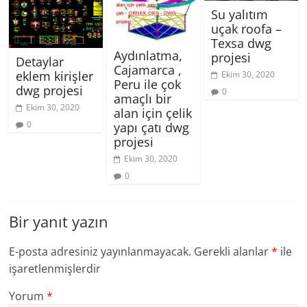
Su yalıtım
uçak roofa –
Texsa dwg
Aydınlatma,
projesi
Detaylar
Cajamarca ,
eklem kirişler
Ekim 30, 2020
Peru ile çok
dwg projesi
0
amaçlı bir
Ekim 30, 2020
alan için çelik
0
yapı çatı dwg
projesi
Ekim 30, 2020
0
Bir yanıt yazın
E-posta adresiniz yayınlanmayacak.
Gerekli alanlar
*
ile
işaretlenmişlerdir
Yorum
*