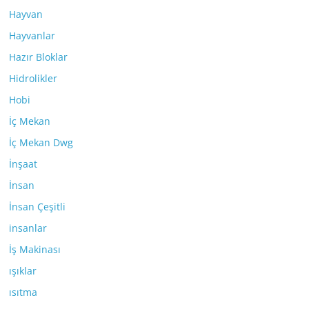
Hayvan
Hayvanlar
Hazır Bloklar
Hidrolikler
Hobi
İç Mekan
İç Mekan Dwg
İnşaat
İnsan
İnsan Çeşitli
insanlar
İş Makinası
ışıklar
ısıtma