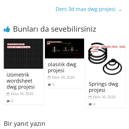
Ders 3d max dwg projesi
→
Bunları da sevebilirsiniz
olasılık dwg
projesi
izometrik
Ekim 30, 2020
wordsheet
Springs dwg
0
dwg projesi
projesi
Ekim 30, 2020
Ekim 30, 2020
0
0
Bir yanıt yazın