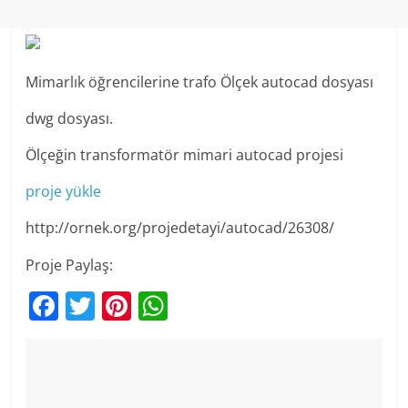
Mimarlık öğrencilerine trafo Ölçek autocad dosyası
dwg dosyası.
Ölçeğin transformatör mimari autocad projesi
proje yükle
http://ornek.org/projedetayi/autocad/26308/
Proje Paylaş:
F
T
Pi
W
a
w
nt
h
c
itt
er
at
e
er
e
s