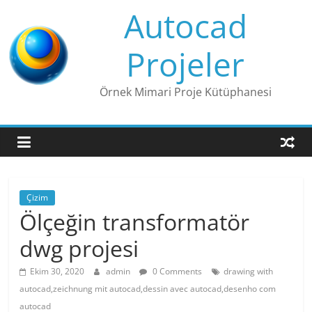
Skip
Autocad
to
content
Projeler
Örnek Mimari Proje Kütüphanesi
Çizim
Ölçeğin transformatör
dwg projesi
Ekim 30, 2020
admin
0 Comments
drawing with
autocad,zeichnung mit autocad,dessin avec autocad,desenho com
autocad