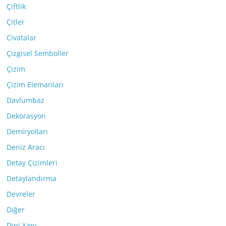
Çiftlik
Çitler
Civatalar
Çizgisel Semboller
Çizim
Çizim Elemanları
Davlumbaz
Dekorasyon
Demiryolları
Deniz Aracı
Detay Çizimleri
Detaylandırma
Devreler
Diğer
Dini Yapı