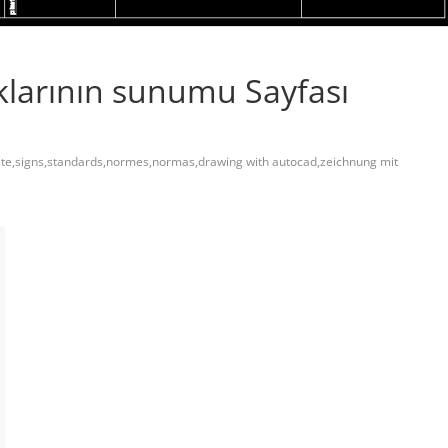
klarının sunumu Sayfası
te,signs,standards,normes,normas,drawing with autocad,zeichnung mit