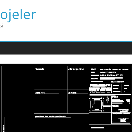
ojeler
si