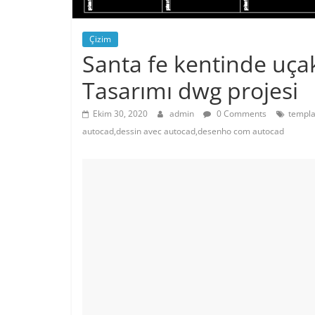
Çizim
Santa fe kentinde uça
Tasarımı dwg projesi
Ekim 30, 2020
admin
0 Comments
templa
autocad,dessin avec autocad,desenho com autocad