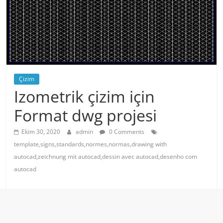
Çizim
Izometrik çizim için
Format dwg projesi
Ekim 30, 2020
admin
0 Comments
template,signs,standards,normes,normas,drawing with
autocad,zeichnung mit autocad,dessin avec autocad,desenho com
autocad