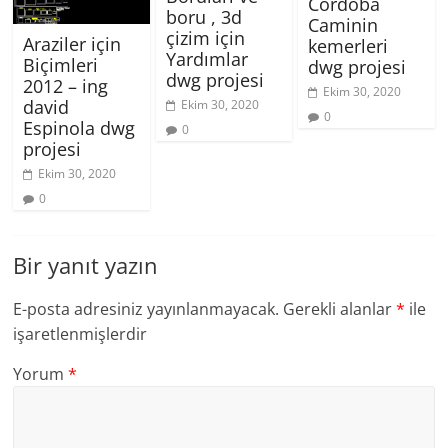
Cordoba
boru , 3d
Caminin
çizim için
Araziler için
kemerleri
Yardımlar
Biçimleri
dwg projesi
dwg projesi
2012 – ing
Ekim 30, 2020
david
Ekim 30, 2020
0
Espinola dwg
0
projesi
Ekim 30, 2020
0
Bir yanıt yazın
E-posta adresiniz yayınlanmayacak.
Gerekli alanlar
*
ile
işaretlenmişlerdir
Yorum
*