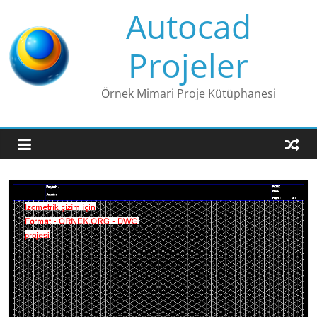
Skip
Autocad
to
content
Projeler
Örnek Mimari Proje Kütüphanesi