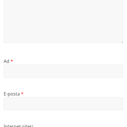
Ad
*
E-posta
*
İnternet sitesi