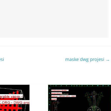
si
maske dwg projesi
→