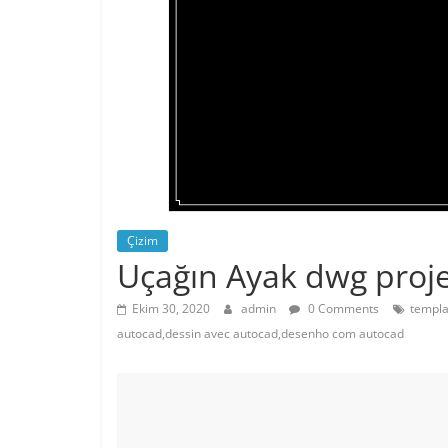
Çizim
Uçağın Ayak dwg proje
Ekim 30, 2020
admin
0 Comments
templa
autocad,dessin avec autocad,desenho com autocad