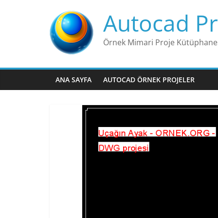
Skip
Autocad Pr
to
content
Örnek Mimari Proje Kütüphane
ANA SAYFA
AUTOCAD ÖRNEK PROJELER