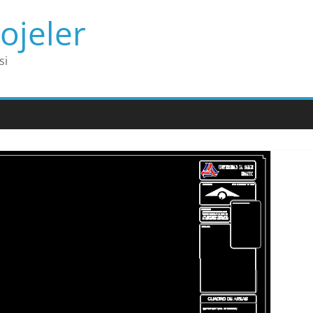
ojeler
si