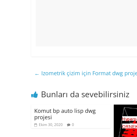
←
Izometrik çizim için Format dwg proje
Bunları da sevebilirsiniz
Komut bp auto lisp dwg
projesi
Ekim 30, 2020
0