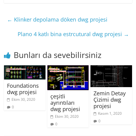
←
Klinker depolama döken dwg projesi
Plano 4 katlı bina estrcutural dwg projesi
→
Bunları da sevebilirsiniz
Foundations
dwg projesi
Zemin Detay
çeşitli
Çizimi dwg
Ekim 30, 2020
ayrıntıları
projesi
0
dwg projesi
Kasım 1, 2020
Ekim 30, 2020
0
0