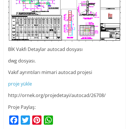
BİK Vakfı Detaylar autocad dosyası
dwg dosyası.
Vakıf ayrıntıları mimari autocad projesi
proje yükle
http://ornek.org/projedetayi/autocad/26708/
Proje Paylaş:
F
T
Pi
W