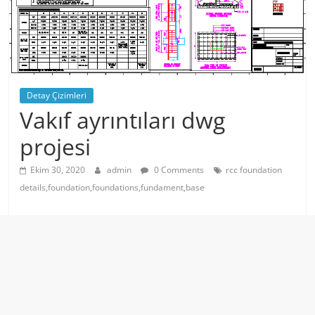
Detay Çizimleri
Vakıf ayrıntıları dwg
projesi
Ekim 30, 2020
admin
0 Comments
rcc foundation
details,foundation,foundations,fundament,base