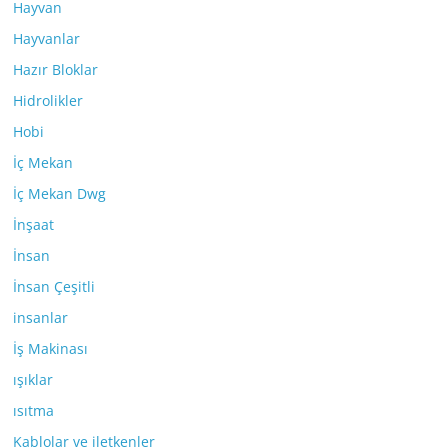
Hayvan
Hayvanlar
Hazır Bloklar
Hidrolikler
Hobi
İç Mekan
İç Mekan Dwg
İnşaat
İnsan
İnsan Çeşitli
insanlar
İş Makinası
ışıklar
ısıtma
Kablolar ve iletkenler