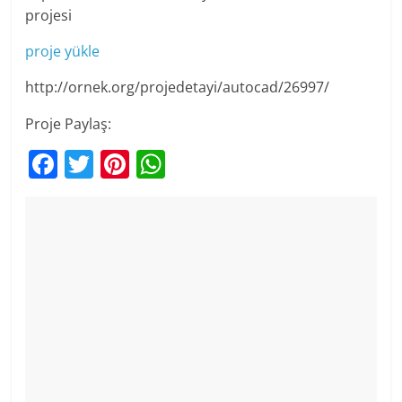
projesi
proje yükle
http://ornek.org/projedetayi/autocad/26997/
Proje Paylaş:
F
T
Pi
W
a
w
nt
h
c
itt
er
at
e
er
e
s
b
st
A
o
p
o
p
k