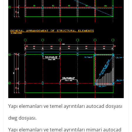
Yapı elemanları ve temel ayrıntıları autocad dosyası
dwg dosyası.
Yapı elemanları ve temel ayrıntıları mimari autocad