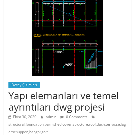
Detay Çizimleri
Yapı elemanları ve temel
ayrıntıları dwg projesi
Ekim 30, 2020
admin
0 Comments
structural,foundation,barn,shed,cover,structure,roof,dach,terrasse,lag
erschuppen,hangar,toit