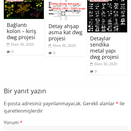
Bağlantı
Detay ahşap
kolon – kiriş
asma kat dwg
dwg projesi
Detaylar
projesi
sendika
Ekim 30, 2020
Ekim 30, 2020
metal yapı
0
0
dwg projesi
Ekim 30, 2020
0
Bir yanıt yazın
E-posta adresiniz yayınlanmayacak.
Gerekli alanlar
*
ile
işaretlenmişlerdir
Yorum
*