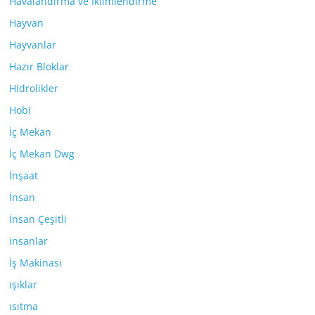
Havalandırma ve İklimlendirme
Hayvan
Hayvanlar
Hazır Bloklar
Hidrolikler
Hobi
İç Mekan
İç Mekan Dwg
İnşaat
İnsan
İnsan Çeşitli
insanlar
İş Makinası
ışıklar
ısıtma