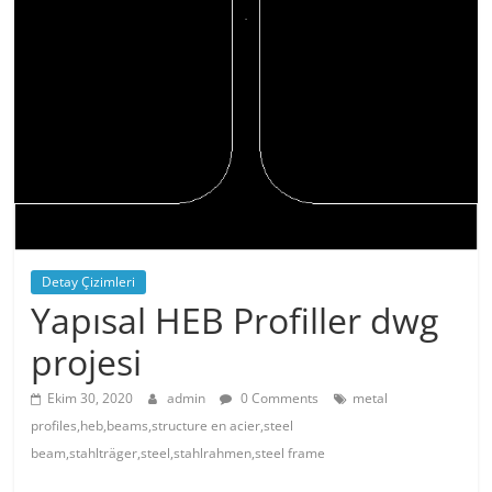
Detay Çizimleri
Yapısal HEB Profiller dwg
projesi
Ekim 30, 2020
admin
0 Comments
metal
profiles,heb,beams,structure en acier,steel
beam,stahlträger,steel,stahlrahmen,steel frame