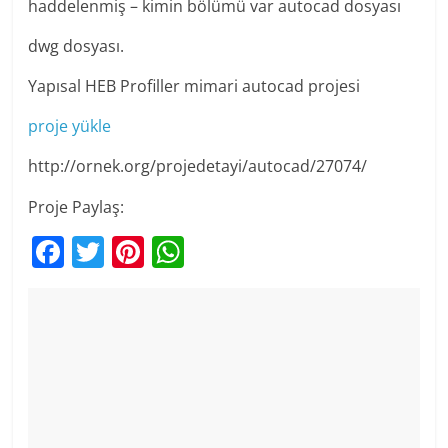
haddelenmiş – kimin bölümü var autocad dosyası
dwg dosyası.
Yapısal HEB Profiller mimari autocad projesi
proje yükle
http://ornek.org/projedetayi/autocad/27074/
Proje Paylaş:
F
T
Pi
W
a
w
nt
h
c
itt
er
at
e
er
e
s
b
st
A
o
p
o
p