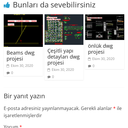
Bunları da sevebilirsiniz
önlük dwg
Çeşitli yapı
projesi
Beams dwg
detayları dwg
projesi
Ekim 30, 2020
projesi
Ekim 30, 2020
0
Ekim 30, 2020
0
0
Bir yanıt yazın
E-posta adresiniz yayınlanmayacak.
Gerekli alanlar
*
ile
işaretlenmişlerdir
Yorum
*