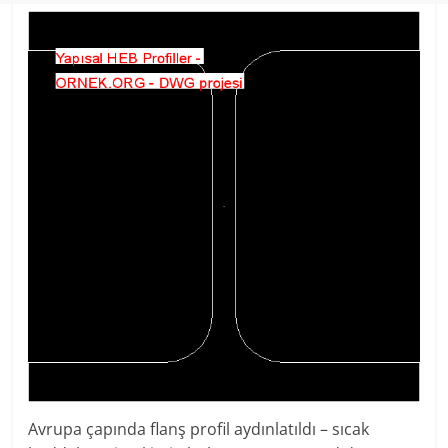
Avrupa çapında flanş profil aydınlatıldı – sıcak