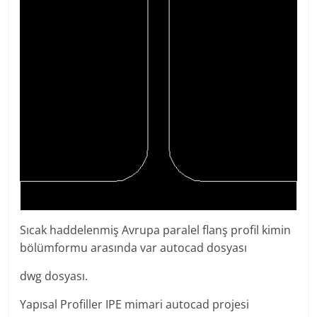
Sıcak haddelenmiş Avrupa paralel flanş profil kimin
bölümformu arasında var autocad dosyası
dwg dosyası.
Yapısal Profiller IPE mimari autocad projesi