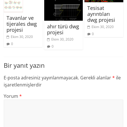
Tesisat
ayrıntıları
Tavanlar ve
dwg projesi
tijerales dwg
ahır türü dwg
Ekim 30, 2020
projesi
projesi
0
Ekim 30, 2020
Ekim 30, 2020
0
0
Bir yanıt yazın
E-posta adresiniz yayınlanmayacak.
Gerekli alanlar
*
ile
işaretlenmişlerdir
Yorum
*