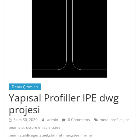
Detay Çizimleri
Yapısal Profiller IPE dwg
projesi
Ekim 30, 2020
admin
0 Comments
metal profiles,ipe
beams,structure en acier,steel
beam,stahlträger,steel,stahlrahmen,steel frame