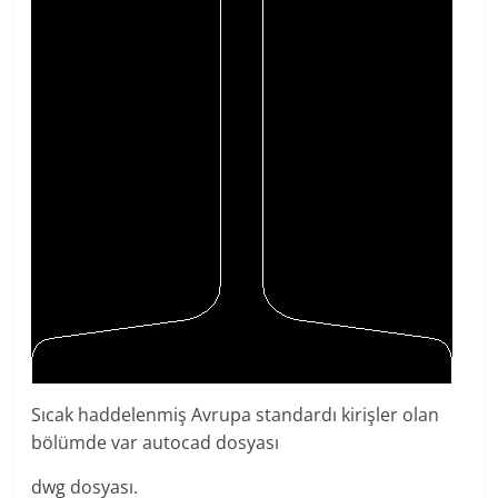
Sıcak haddelenmiş Avrupa standardı kirişler olan
bölümde var autocad dosyası
dwg dosyası.