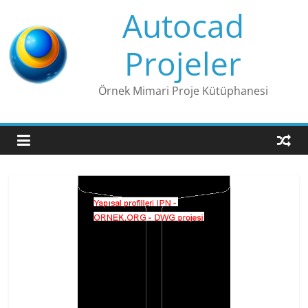
Skip
Autocad
to
content
Projeler
Örnek Mimari Proje Kütüphanesi