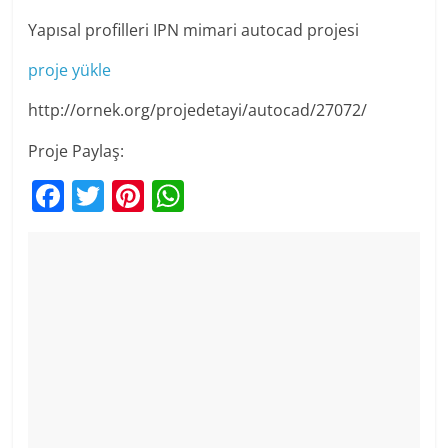
Yapısal profilleri IPN mimari autocad projesi
proje yükle
http://ornek.org/projedetayi/autocad/27072/
Proje Paylaş:
F
T
Pi
W
a
w
nt
h
c
itt
er
at
e
er
e
s
b
st
A
o
p
o
p
k