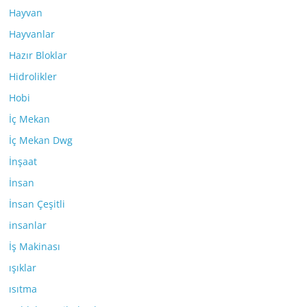
Hayvan
Hayvanlar
Hazır Bloklar
Hidrolikler
Hobi
İç Mekan
İç Mekan Dwg
İnşaat
İnsan
İnsan Çeşitli
insanlar
İş Makinası
ışıklar
ısıtma