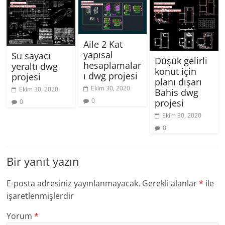
Aile 2 Kat
yapısal
Su sayacı
Düşük gelirli
hesaplamalar
yeraltı dwg
konut için
ı dwg projesi
projesi
planı dışarı
Ekim 30, 2020
Ekim 30, 2020
Bahis dwg
0
projesi
0
Ekim 30, 2020
0
Bir yanıt yazın
E-posta adresiniz yayınlanmayacak.
Gerekli alanlar
*
ile
işaretlenmişlerdir
Yorum
*