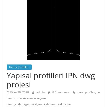
Detay Çizimleri
Yapısal profilleri IPN dwg
projesi
Ekim 30, 2020
admin
0 Comments
metal profiles,ipn
beams,structure en acier,steel
beam,stahlträger,steel,stahlrahmen,steel frame