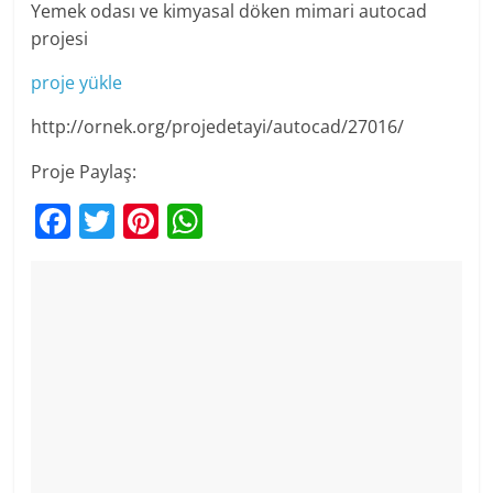
Yemek odası ve kimyasal döken mimari autocad
projesi
proje yükle
http://ornek.org/projedetayi/autocad/27016/
Proje Paylaş:
F
T
Pi
W
a
w
nt
h
c
itt
er
at
e
er
e
s
b
st
A
o
p
o
p
k