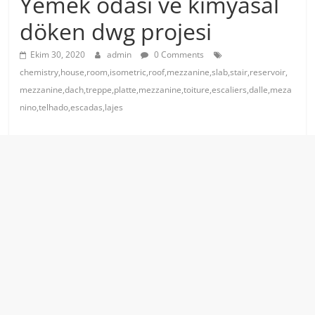
Yemek odası ve kimyasal
döken dwg projesi
Ekim 30, 2020
admin
0 Comments
chemistry,house,room,isometric,roof,mezzanine,slab,stair,reservoir,
mezzanine,dach,treppe,platte,mezzanine,toiture,escaliers,dalle,meza
nino,telhado,escadas,lajes