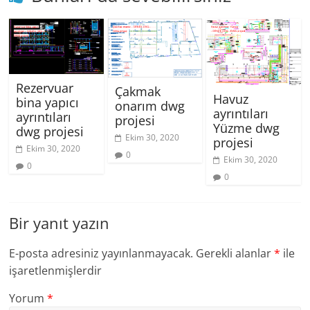
Rezervuar
Çakmak
Havuz
bina yapıcı
onarım dwg
ayrıntıları
ayrıntıları
projesi
Yüzme dwg
dwg projesi
Ekim 30, 2020
projesi
Ekim 30, 2020
0
Ekim 30, 2020
0
0
Bir yanıt yazın
E-posta adresiniz yayınlanmayacak.
Gerekli alanlar
*
ile
işaretlenmişlerdir
Yorum
*