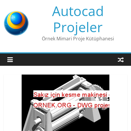
Skip
Autocad
to
content
Projeler
Örnek Mimari Proje Kütüphanesi