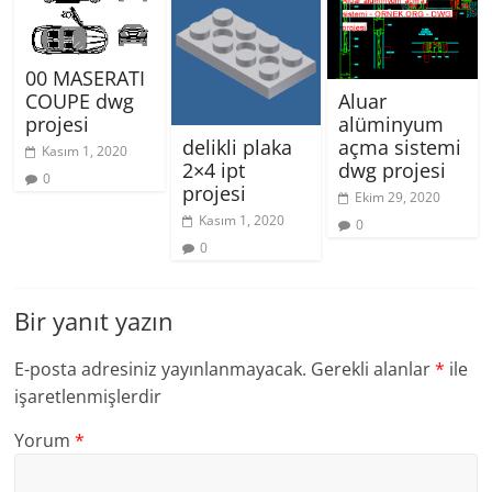
00 MASERATI
COUPE dwg
Aluar
projesi
alüminyum
delikli plaka
açma sistemi
Kasım 1, 2020
2×4 ipt
dwg projesi
0
projesi
Ekim 29, 2020
Kasım 1, 2020
0
0
Bir yanıt yazın
E-posta adresiniz yayınlanmayacak.
Gerekli alanlar
*
ile
işaretlenmişlerdir
Yorum
*