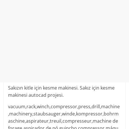
Sakızın kitle için kesme makinesi. Sakız için kesme
makinesi autocad projesi.
vacuum,rack,winch,compressor,press,drill,machine
,machinery,staubsauger,winde,kompressor,bohrm
aschine,aspirateur,treuil,compresseur,machine de
forage,aspirador de pó,guincho,compressor,máqu