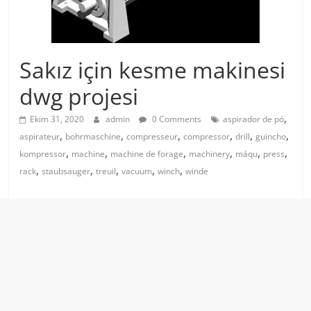
Sakız için kesme makinesi
dwg projesi
,
Ekim 31, 2020
admin
0 Comments
aspirador de pó
,
,
,
,
,
,
aspirateur
bohrmaschine
compresseur
compressor
drill
guincho
,
,
,
,
,
,
kompressor
machine
machine de forage
machinery
máqu
press
,
,
,
,
,
rack
staubsauger
treuil
vacuum
winch
winde