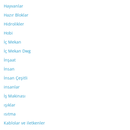
Hayvanlar
Hazır Bloklar
Hidrolikler
Hobi
İç Mekan
İç Mekan Dwg
İnşaat
İnsan
İnsan Çeşitli
insanlar
İş Makinası
ışıklar
ısıtma
Kablolar ve iletkenler