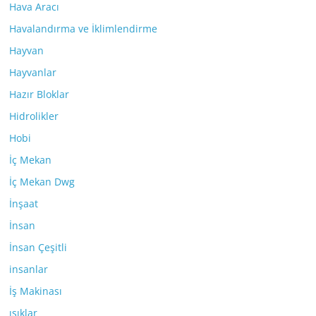
Hava Aracı
Havalandırma ve İklimlendirme
Hayvan
Hayvanlar
Hazır Bloklar
Hidrolikler
Hobi
İç Mekan
İç Mekan Dwg
İnşaat
İnsan
İnsan Çeşitli
insanlar
İş Makinası
ışıklar