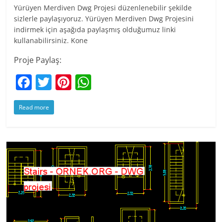
Yürüyen Merdiven Dwg Projesi düzenlenebilir şekilde
sizlerle paylaşıyoruz. Yürüyen Merdiven Dwg Projesini
indirmek için aşağıda paylaşmış olduğumuz linki
kullanabilirsiniz. Kone
Proje Paylaş:
F
T
Pi
W
a
w
nt
h
Read more
c
itt
er
at
e
er
e
s
b
st
A
o
p
o
p
k