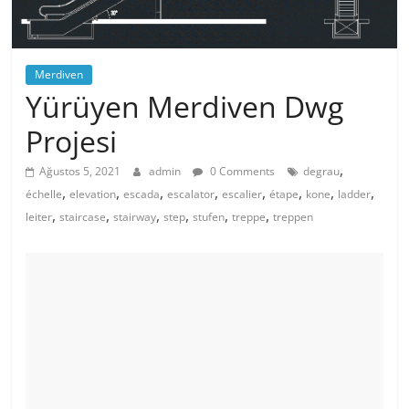
Merdiven
Yürüyen Merdiven Dwg
Projesi
,
Ağustos 5, 2021
admin
0 Comments
degrau
,
,
,
,
,
,
,
,
échelle
elevation
escada
escalator
escalier
étape
kone
ladder
,
,
,
,
,
,
leiter
staircase
stairway
step
stufen
treppe
treppen