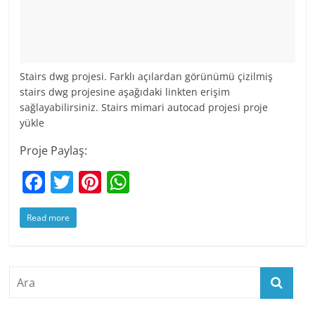
Stairs dwg projesi. Farklı açılardan görünümü çizilmiş
stairs dwg projesine aşağıdaki linkten erişim
sağlayabilirsiniz. Stairs mimari autocad projesi proje
yükle
Proje Paylaş:
F
T
Pi
W
a
w
nt
h
Read more
c
itt
er
at
e
er
e
s
b
st
A
o
p