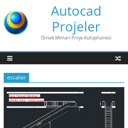
Skip
Autocad
to
content
Projeler
Örnek Mimari Proje Kütüphanesi
escalier