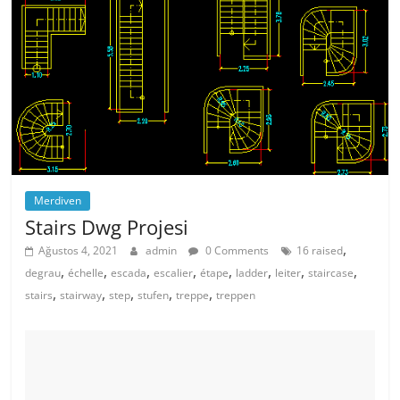
Merdiven
Stairs Dwg Projesi
,
Ağustos 4, 2021
admin
0 Comments
16 raised
,
,
,
,
,
,
,
,
degrau
échelle
escada
escalier
étape
ladder
leiter
staircase
,
,
,
,
,
stairs
stairway
step
stufen
treppe
treppen