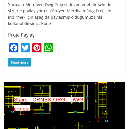
Yürüyen Merdiven Dwg Projesi düzenlenebilir şekilde
sizlerle paylaşıyoruz. Yürüyen Merdiven Dwg Projesini
indirmek için aşağıda paylaşmış olduğumuz linki
kullanabilirsiniz. Kone
Proje Paylaş:
F
T
Pi
W
a
w
nt
h
Read more
c
itt
er
at
e
er
e
s
b
st
A
o
p
o
p
k