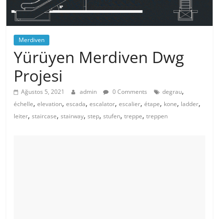
Merdiven
Yürüyen Merdiven Dwg
Projesi
,
Ağustos 5, 2021
admin
0 Comments
degrau
,
,
,
,
,
,
,
,
échelle
elevation
escada
escalator
escalier
étape
kone
ladder
,
,
,
,
,
,
leiter
staircase
stairway
step
stufen
treppe
treppen