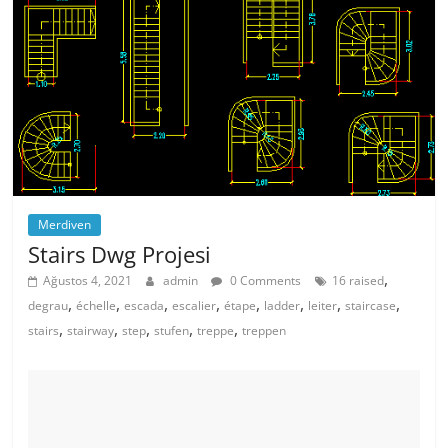
Merdiven
Stairs Dwg Projesi
,
Ağustos 4, 2021
admin
0 Comments
16 raised
,
,
,
,
,
,
,
,
degrau
échelle
escada
escalier
étape
ladder
leiter
staircase
,
,
,
,
,
stairs
stairway
step
stufen
treppe
treppen