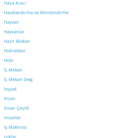
Hava Aracı
Havalandırma ve İklimlendirme
Hayvan
Hayvanlar
Hazır Bloklar
Hidrolikler
Hobi
İç Mekan
İç Mekan Dwg
İnşaat
İnsan
İnsan Çeşitli
insanlar
İş Makinası
ışıklar