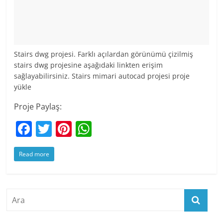
Stairs dwg projesi. Farklı açılardan görünümü çizilmiş
stairs dwg projesine aşağıdaki linkten erişim
sağlayabilirsiniz. Stairs mimari autocad projesi proje
yükle
Proje Paylaş:
F
T
Pi
W
a
w
nt
h
Read more
c
itt
er
at
e
er
e
s
b
st
A
o
p