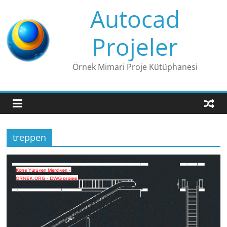
Skip
Autocad
to
content
Projeler
Örnek Mimari Proje Kütüphanesi
treppen