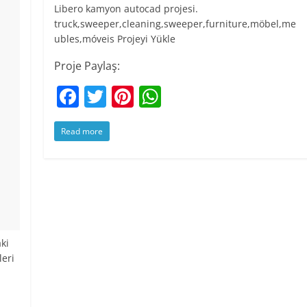
Libero kamyon autocad projesi.
truck,sweeper,cleaning,sweeper,furniture,möbel,me
ubles,móveis Projeyi Yükle
Proje Paylaş:
F
T
Pi
W
a
w
nt
h
Read more
c
itt
er
at
e
er
e
s
b
st
A
o
p
o
p
k
ki
leri