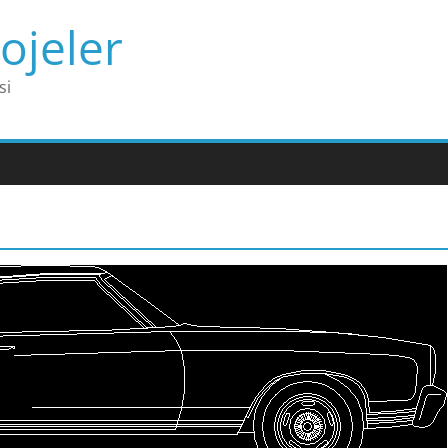
ojeler
si