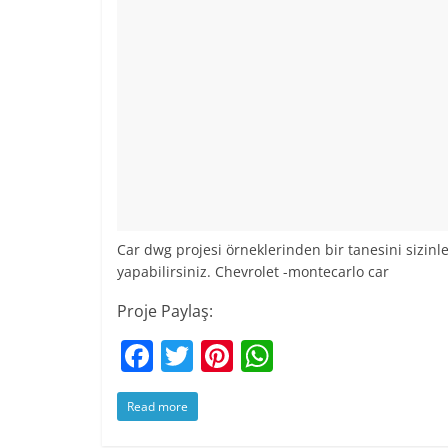
Car dwg projesi örneklerinden bir tanesini sizinl
yapabilirsiniz. Chevrolet -montecarlo car
Proje Paylaş:
F
T
Pi
W
a
w
nt
h
Read more
c
itt
er
at