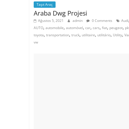
Taşıt Araç
Araba Dwg Projesi
Ağustos 5, 2021
admin
0 Comments
Audi
,
,
,
,
,
,
,
AUTO
automobile
automóvel
car
cars
fiat
peugeot
p
,
,
,
,
,
,
toyota
transportation
truck
utilitaire
utilitário
Utility
Va
vw