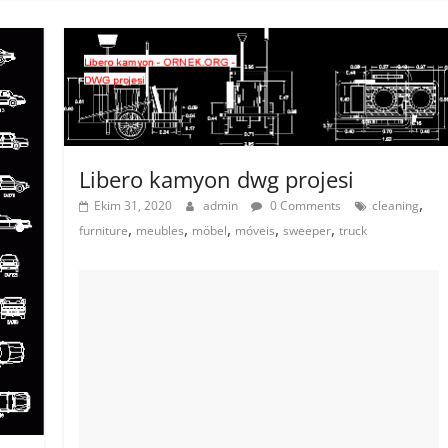
Libero kamyon dwg projesi
,
Ekim 31, 2020
admin
0 Comments
cleaning
,
,
,
,
,
furniture
meubles
möbel
móveis
sweeper
truck