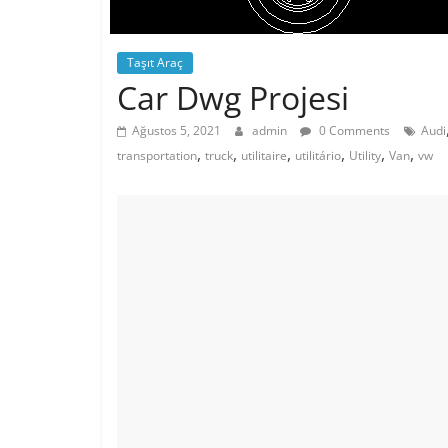
Taşıt Araç
Car Dwg Projesi
Ağustos 5, 2021
admin
0 Comments
Audi
,
,
,
,
,
,
transportation
truck
utilitaire
utilitário
Utility
Van
vw