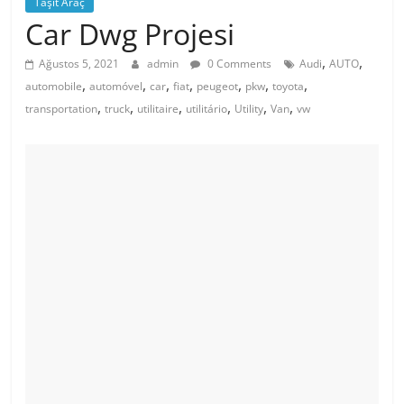
Taşıt Araç
Car Dwg Projesi
,
,
Ağustos 5, 2021
admin
0 Comments
Audi
AUTO
,
,
,
,
,
,
,
automobile
automóvel
car
fiat
peugeot
pkw
toyota
,
,
,
,
,
,
transportation
truck
utilitaire
utilitário
Utility
Van
vw