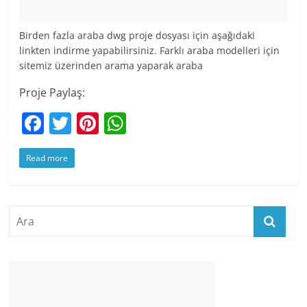
Birden fazla araba dwg proje dosyası için aşağıdaki
linkten indirme yapabilirsiniz. Farklı araba modelleri için
sitemiz üzerinden arama yaparak araba
Proje Paylaş:
F
T
Pi
W
a
w
nt
h
Read more
c
itt
er
at
e
er
e
s
b
st
A
o
p
o
p
k