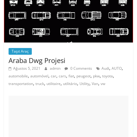
Taşıt Araç
Araba Dwg Projesi
,
,
Ağustos 5, 2021
admin
0 Comments
Audi
AUTO
,
,
,
,
,
,
,
,
automobile
automóvel
car
cars
fiat
peugeot
pkw
toyota
,
,
,
,
,
,
transportation
truck
utilitaire
utilitário
Utility
Van
vw