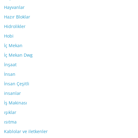
Hayvanlar
Hazır Bloklar
Hidrolikler
Hobi
İç Mekan
İç Mekan Dwg
İnşaat
İnsan
İnsan Çeşitli
insanlar
İş Makinası
ışıklar
ısıtma
Kablolar ve iletkenler