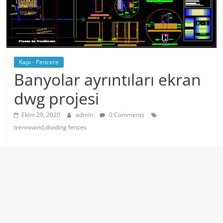
Kapı - Pencere
Banyolar ayrıntıları ekran
dwg projesi
Ekim 29, 2020
admin
0 Comments
trennwand,dividing fences