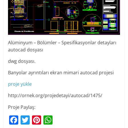
Alüminyum – Bölümler – Spesifikasyonlar detayları
autocad dosyası
dwg dosyası.
Banyolar ayrıntıları ekran mimari autocad projesi
proje yükle
http://ornek.org/projedetayi/autocad/1475/
Proje Paylaş:
F
T
Pi
W