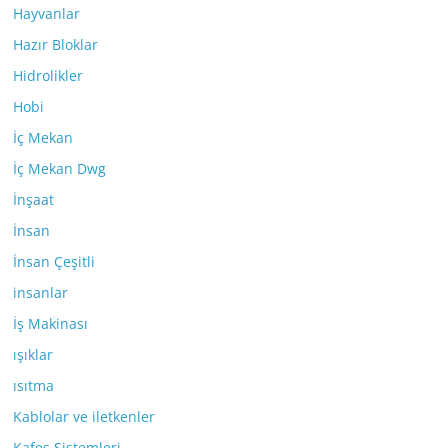
Hayvanlar
Hazır Bloklar
Hidrolikler
Hobi
İç Mekan
İç Mekan Dwg
İnşaat
İnsan
İnsan Çeşitli
insanlar
İş Makinası
ışıklar
ısıtma
Kablolar ve iletkenler
Kafes Sistemleri