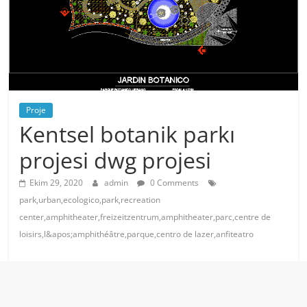
Proje
Kentsel botanik parkı
projesi dwg projesi
Ekim 29, 2020
admin
0 Comments
park,urban,ecologico,park,recreation
center,amphitheater,freizeitzentrum,amphitheater,parc,centre de
loisirs,l&apos;amphithéâtre,parque,centro de lazer,anfiteatro