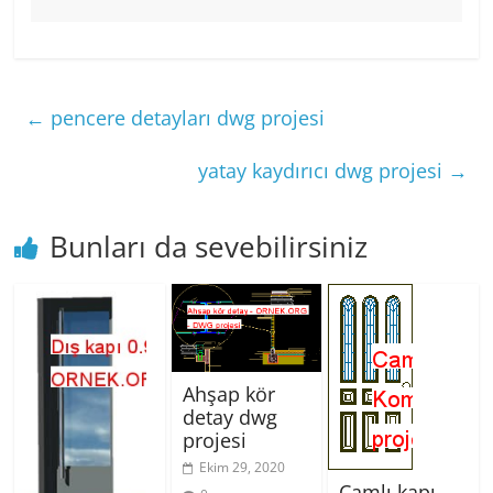
←
pencere detayları dwg projesi
yatay kaydırıcı dwg projesi
→
Bunları da sevebilirsiniz
Ahşap kör
detay dwg
projesi
Ekim 29, 2020
Camlı kapı –