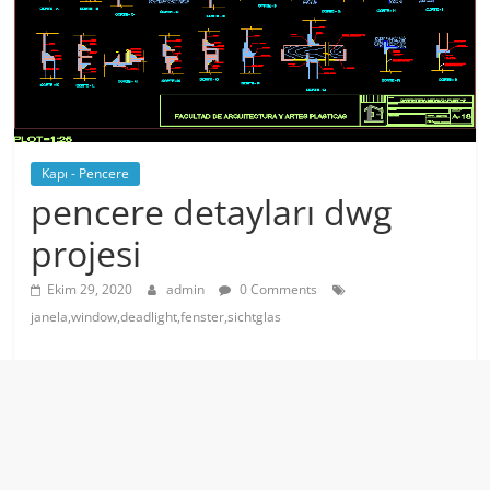
Kapı - Pencere
pencere detayları dwg
projesi
Ekim 29, 2020
admin
0 Comments
janela,window,deadlight,fenster,sichtglas