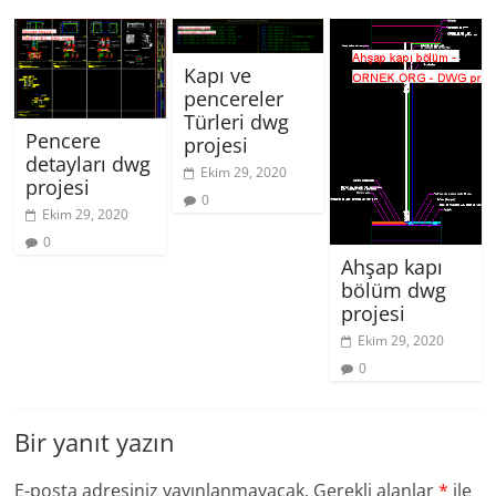
Kapı ve
pencereler
Türleri dwg
Pencere
projesi
detayları dwg
Ekim 29, 2020
projesi
0
Ekim 29, 2020
0
Ahşap kapı
bölüm dwg
projesi
Ekim 29, 2020
0
Bir yanıt yazın
E-posta adresiniz yayınlanmayacak.
Gerekli alanlar
*
ile