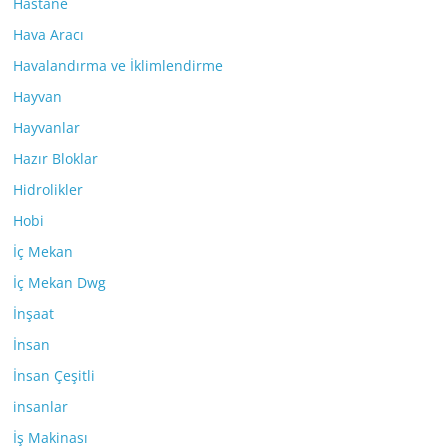
Hastane
Hava Aracı
Havalandırma ve İklimlendirme
Hayvan
Hayvanlar
Hazır Bloklar
Hidrolikler
Hobi
İç Mekan
İç Mekan Dwg
İnşaat
İnsan
İnsan Çeşitli
insanlar
İş Makinası