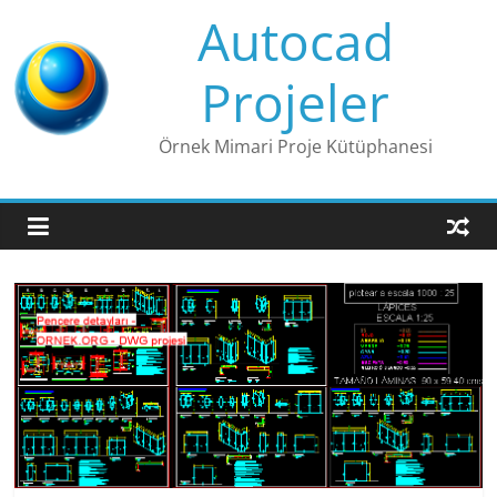
Skip
Autocad
to
content
Projeler
Örnek Mimari Proje Kütüphanesi