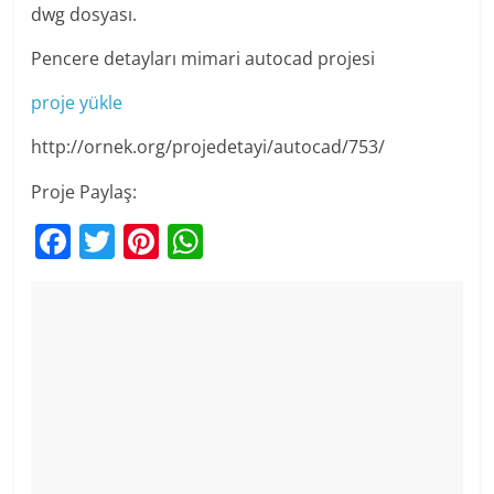
dwg dosyası.
Pencere detayları mimari autocad projesi
proje yükle
http://ornek.org/projedetayi/autocad/753/
Proje Paylaş:
F
T
Pi
W
a
w
nt
h
c
itt
er
at
e
er
e
s
b
st
A
o
p
o
p
k