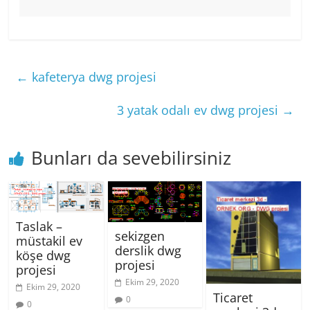
←
kafeterya dwg projesi
3 yatak odalı ev dwg projesi
→
Bunları da sevebilirsiniz
Taslak –
sekizgen
müstakil ev
derslik dwg
köşe dwg
projesi
projesi
Ekim 29, 2020
Ekim 29, 2020
Ticaret
0
0