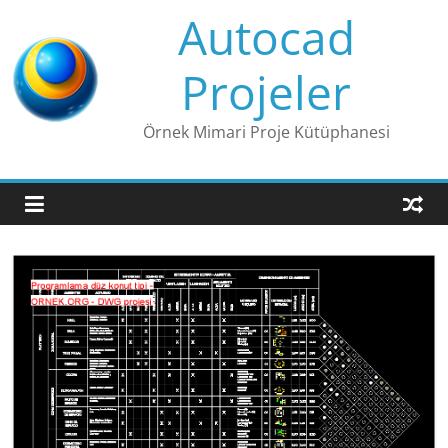
Skip
Autocad
to
content
Projeler
Örnek Mimari Proje Kütüphanesi