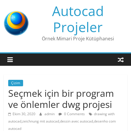
Skip
Autocad
to
content
Projeler
Örnek Mimari Proje Kütüphanesi
Çizim
Seçmek için bir program
ve önlemler dwg projesi
Ekim 30, 2020
admin
0 Comments
drawing with
autocad,zeichnung mit autocad,dessin avec autocad,desenho com
autocad