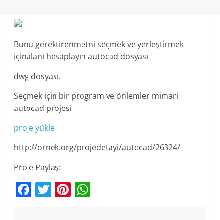
Bunu gerektirenmetni seçmek ve yerleştirmek
içinalanı hesaplayın autocad dosyası
dwg dosyası.
Seçmek için bir program ve önlemler mimari
autocad projesi
proje yükle
http://ornek.org/projedetayi/autocad/26324/
Proje Paylaş:
F
T
Pi
W
a
w
nt
h