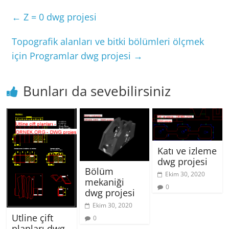
←
Z = 0 dwg projesi
Topografik alanları ve bitki bölümleri ölçmek
için Programlar dwg projesi
→
Bunları da sevebilirsiniz
Katı ve izleme
dwg projesi
Bölüm
Ekim 30, 2020
mekaniği
0
dwg projesi
Ekim 30, 2020
Utline çift
0
planları dwg