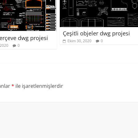
Çeşitli objeler dwg projesi
çerçeve dwg projesi
Ekim 30, 2020
0
 2020
0
anlar
*
ile işaretlenmişlerdir