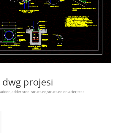
 dwg projesi
ladder,ladder steel structure,structure en acier,steel