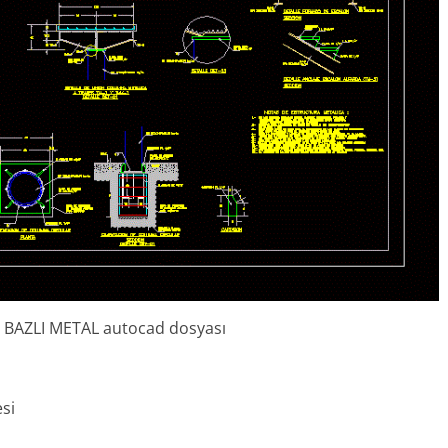
BAZLI METAL autocad dosyası
si