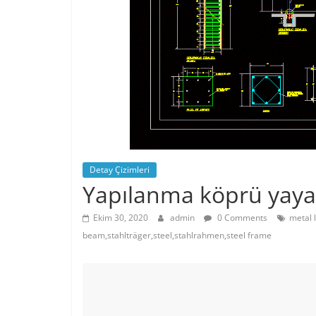
Detay Çizimleri
Yapılanma köprü yaya
Ekim 30, 2020
admin
0 Comments
metal 
beam,stahlträger,steel,stahlrahmen,steel frame