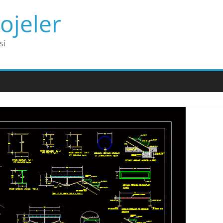
ojeler
si